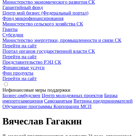
Министерство экономического развития СК
Гарантийный фонд
Центр мой бизнес (Федеральный портал)
Фонд микрофинансирования
Министерство сельского хозяйства СК
Гранты
Субсидии
Министерство энергетики, промышленности и связи СК
Перейти на сайт
Портал органов государственной власти СК
Перейти на сайт
Представительство РЭЦ СК
Финансовые услуги
Фин продукты
Перейти на сайт
Нефинансовые меры поддержки
Бизнес-омбудсмен
Центр молодежных проектов
Биржа
импортозамещения
Cамозанятым
Витрина предпринимателей
Обучающие программы Корпорации МСП
Вячеслав Гагакин