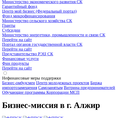
Министерство экономического развития СК
Гарантийный фонд
Центр мой бизнес (Федеральный портал)
Фонд микрофинансирования
Министерство сельского хозяйства СК
Гранты
Субсидии
Министерство энергетики, промышленности и связи СК
Перейти на сайт
Портал органов государственной власти СК
Перейти на сайт
Представительство РЭЦ СК
Финансовые услуги
Фин продукты
Перейти на сайт
Нефинансовые меры поддержки
Бизнес-омбудсмен
Центр молодежных проектов
Биржа
импортозамещения
Cамозанятым
Витрина предпринимателей
Обучающие программы Корпорации МСП
Бизнес-миссия в г. Алжир