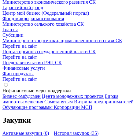
Министерство экономического развития СК
Гарантийный фонд
Центр мой бизнес (Федеральный портал)
Фонд микрофинансирования
Министерство сельского хозяйства СК
Гранты
Субсидии
Министерство энергетики, промышленности и связи СК
Перейти на сайт
Портал органов государственной власти СК
Перейти на сайт
Представительство РЭЦ СК
Финансовые услуги
Фин продукты
Перейти на сайт
Нефинансовые меры поддержки
Бизнес-омбудсмен
Центр молодежных проектов
Биржа
импортозамещения
Cамозанятым
Витрина предпринимателей
Обучающие программы Корпорации МСП
Закупки
Активные закупки (0)
История закупок (35)