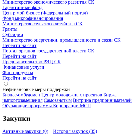
Министерство экономического развития СК
Гарантийный фонд
Центр мой бизнес (Федеральный портал)
Фонд микрофинансирования
Министерство сельского хозяйства СК
Гранты
Субсидии
Министерство энергетики, промышленности и связи СК
Перейти на сайт
Портал органов государственной власти СК
Перейти на сайт
Представительство РЭЦ СК
Финансовые услуги
Фин продукты
Перейти на сайт
Нефинансовые меры поддержки
Бизнес-омбудсмен
Центр молодежных проектов
Биржа
импортозамещения
Cамозанятым
Витрина предпринимателей
Обучающие программы Корпорации МСП
Закупки
Активные закупки (0)
История закупок (35)