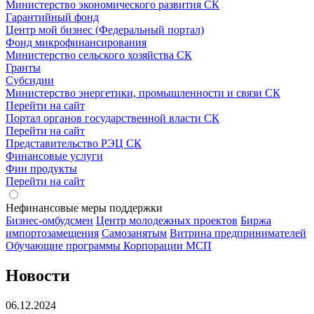
Министерство экономического развития СК
Гарантийный фонд
Центр мой бизнес (Федеральный портал)
Фонд микрофинансирования
Министерство сельского хозяйства СК
Гранты
Субсидии
Министерство энергетики, промышленности и связи СК
Перейти на сайт
Портал органов государственной власти СК
Перейти на сайт
Представительство РЭЦ СК
Финансовые услуги
Фин продукты
Перейти на сайт
Нефинансовые меры поддержки
Бизнес-омбудсмен
Центр молодежных проектов
Биржа
импортозамещения
Cамозанятым
Витрина предпринимателей
Обучающие программы Корпорации МСП
Новости
06.12.2024