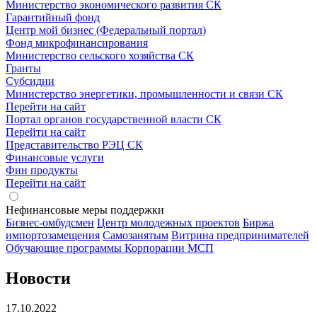
Министерство экономического развития СК
Гарантийный фонд
Центр мой бизнес (Федеральный портал)
Фонд микрофинансирования
Министерство сельского хозяйства СК
Гранты
Субсидии
Министерство энергетики, промышленности и связи СК
Перейти на сайт
Портал органов государственной власти СК
Перейти на сайт
Представительство РЭЦ СК
Финансовые услуги
Фин продукты
Перейти на сайт
Нефинансовые меры поддержки
Бизнес-омбудсмен
Центр молодежных проектов
Биржа
импортозамещения
Cамозанятым
Витрина предпринимателей
Обучающие программы Корпорации МСП
Новости
17.10.2022