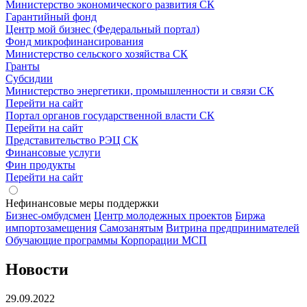
Министерство экономического развития СК
Гарантийный фонд
Центр мой бизнес (Федеральный портал)
Фонд микрофинансирования
Министерство сельского хозяйства СК
Гранты
Субсидии
Министерство энергетики, промышленности и связи СК
Перейти на сайт
Портал органов государственной власти СК
Перейти на сайт
Представительство РЭЦ СК
Финансовые услуги
Фин продукты
Перейти на сайт
Нефинансовые меры поддержки
Бизнес-омбудсмен
Центр молодежных проектов
Биржа
импортозамещения
Cамозанятым
Витрина предпринимателей
Обучающие программы Корпорации МСП
Новости
29.09.2022