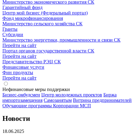
Министерство экономического развития СК
Гарантийный фонд
Центр мой бизнес (Федеральный портал)
Фонд микрофинансирования
Министерство сельского хозяйства СК
Гранты
Субсидии
Министерство энергетики, промышленности и связи СК
Перейти на сайт
Портал органов государственной власти СК
Перейти на сайт
Представительство РЭЦ СК
Финансовые услуги
Фин продукты
Перейти на сайт
Нефинансовые меры поддержки
Бизнес-омбудсмен
Центр молодежных проектов
Биржа
импортозамещения
Cамозанятым
Витрина предпринимателей
Обучающие программы Корпорации МСП
Новости
18.06.2025