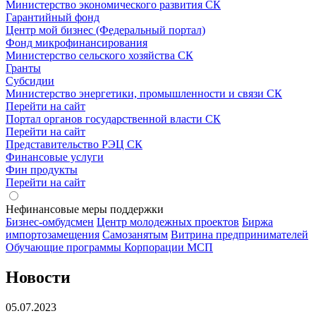
Министерство экономического развития СК
Гарантийный фонд
Центр мой бизнес (Федеральный портал)
Фонд микрофинансирования
Министерство сельского хозяйства СК
Гранты
Субсидии
Министерство энергетики, промышленности и связи СК
Перейти на сайт
Портал органов государственной власти СК
Перейти на сайт
Представительство РЭЦ СК
Финансовые услуги
Фин продукты
Перейти на сайт
Нефинансовые меры поддержки
Бизнес-омбудсмен
Центр молодежных проектов
Биржа
импортозамещения
Cамозанятым
Витрина предпринимателей
Обучающие программы Корпорации МСП
Новости
05.07.2023