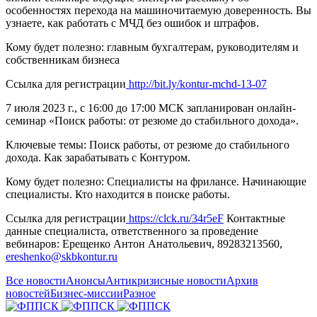
особенностях перехода на машиночитаемую доверенность. Вы
узнаете, как работать с МЧД без ошибок и штрафов.
Кому будет полезно: главным бухгалтерам, руководителям и
собственникам бизнеса
Ссылка для регистрации
http://bit.ly/kontur-mchd-13-07
7 июля 2023 г., с 16:00 до 17:00 МСК запланирован онлайн-
семинар «Поиск работы: от резюме до стабильного дохода».
Ключевые темы: Поиск работы, от резюме до стабильного
дохода. Как зарабатывать с Контуром.
Кому будет полезно: Специалисты на фрилансе. Начинающие
специалисты. Кто находится в поиске работы.
Ссылка для регистрации
https://clck.ru/34r5eF
Контактные
данные специалиста, ответственного за проведение
вебинаров: Ерещенко Антон Анатольевич, 89283213560,
ereshenko@skbkontur.ru
Все новости
Анонсы
Антикризисные новости
Архив
новостей
Бизнес-миссии
Разное