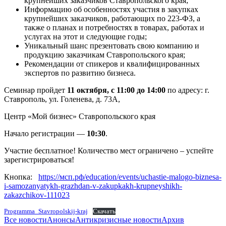
крупнейших заказчиков Ставропольского края;
Информацию об особенностях участия в закупках
крупнейших заказчиков, работающих по 223-ФЗ, а
также о планах и потребностях в товарах, работах и
услугах на этот и следующие годы;
Уникальный шанс презентовать свою компанию и
продукцию заказчикам Ставропольского края;
Рекомендации от спикеров и квалифицированных
экспертов по развитию бизнеса.
Семинар пройдет
11 октября, с 11:00 до 14:00
по адресу: г.
Ставрополь, ул. Голенева, д. 73А,
Центр «Мой бизнес» Ставропольского края
Начало регистрации —
10:30
.
Участие бесплатное! Количество мест ограничено – успейте
зарегистрироваться!
Кнопка:
https://мсп.рф/education/events/uchastie-malogo-biznesa-
i-samozanyatykh-grazhdan-v-zakupkakh-krupneyshikh-
zakazchikov-111023
Programma_Stavropolskij-kraj
Скачать
Все новости
Анонсы
Антикризисные новости
Архив