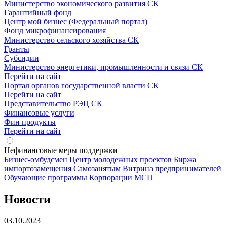
Министерство экономического развития СК
Гарантийный фонд
Центр мой бизнес (Федеральный портал)
Фонд микрофинансирования
Министерство сельского хозяйства СК
Гранты
Субсидии
Министерство энергетики, промышленности и связи СК
Перейти на сайт
Портал органов государственной власти СК
Перейти на сайт
Представительство РЭЦ СК
Финансовые услуги
Фин продукты
Перейти на сайт
Нефинансовые меры поддержки
Бизнес-омбудсмен
Центр молодежных проектов
Биржа
импортозамещения
Cамозанятым
Витрина предпринимателей
Обучающие программы Корпорации МСП
Новости
03.10.2023