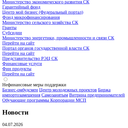
Министерство экономического развития СК
Гарантийный фонд
Центр мой бизнес (Федеральный портал)
Фонд микрофинансирования
Министерство сельского хозяйства СК
Гранты
Субсидии
Министерство энергетики, промышленности и связи СК
Перейти на сайт
Портал органов государственной власти СК
Перейти на сайт
Представительство РЭЦ СК
Финансовые услуги
Фин продукты
Перейти на сайт
Нефинансовые меры поддержки
Бизнес-омбудсмен
Центр молодежных проектов
Биржа
импортозамещения
Cамозанятым
Витрина предпринимателей
Обучающие программы Корпорации МСП
Новости
04.07.2026