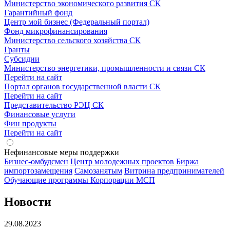
Министерство экономического развития СК
Гарантийный фонд
Центр мой бизнес (Федеральный портал)
Фонд микрофинансирования
Министерство сельского хозяйства СК
Гранты
Субсидии
Министерство энергетики, промышленности и связи СК
Перейти на сайт
Портал органов государственной власти СК
Перейти на сайт
Представительство РЭЦ СК
Финансовые услуги
Фин продукты
Перейти на сайт
Нефинансовые меры поддержки
Бизнес-омбудсмен
Центр молодежных проектов
Биржа
импортозамещения
Cамозанятым
Витрина предпринимателей
Обучающие программы Корпорации МСП
Новости
29.08.2023