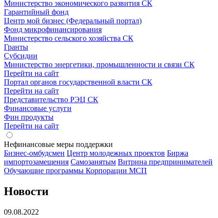
Министерство экономического развития СК
Гарантийный фонд
Центр мой бизнес (Федеральный портал)
Фонд микрофинансирования
Министерство сельского хозяйства СК
Гранты
Субсидии
Министерство энергетики, промышленности и связи СК
Перейти на сайт
Портал органов государственной власти СК
Перейти на сайт
Представительство РЭЦ СК
Финансовые услуги
Фин продукты
Перейти на сайт
Нефинансовые меры поддержки
Бизнес-омбудсмен
Центр молодежных проектов
Биржа
импортозамещения
Cамозанятым
Витрина предпринимателей
Обучающие программы Корпорации МСП
Новости
09.08.2022