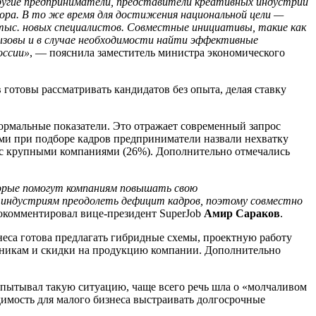
 другие предприниматели, представители креативных индустрий
тора. В то же время для достижения национальной цели —
 тыс. новых специалистов. Совместные инициативы, такие как
вызовы и в случае необходимости найти эффективные
оссии»
, — пояснила заместитель министра экономического
готовы рассматривать кандидатов без опыта, делая ставку
ормальные показатели. Это отражает современный запрос
ями при подборе кадров предприниматели назвали нехватку
 с крупными компаниями (26%). Дополнительно отмечались
торые помогут компаниям повышать свою
 индустриям преодолеть дефицит кадров, поэтому совместно
окомментировал вице-президент SuperJob
Амир Сараков
.
неса готова предлагать гибридные схемы, проектную работу
здникам и скидки на продукцию компании. Дополнительно
испытывал такую ситуацию, чаще всего речь шла о «молчаливом
имость для малого бизнеса выстраивать долгосрочные