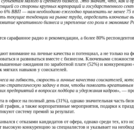
субъектам малого и среднего бизнеса. Это значит, что, как и
енцией со стороны крупных корпораций и государственного сек
 до 6% ВВП — нам необходимо ежегодно привлекать не менее 75
нять текущие тенденции на рынке труда, определить ключевые 
итие креативного бизнеса и укрепление его роли в экономике Р
я сарафанное радио и рекомендации, а более 80% респондентов 
ют внимание на личные качества и потенциал, а не только на ф
роваться и развиваться вместе с бизнесом. Ключевыми сложност
авышенные ожидания по заработной плате (52%) и конкуренцию
к мягких навыков у соискателей.
еса на гибкость, скорость и личные качества соискателей, ко
вою стратегическую задачу в том, чтобы помогать креативным
х предприятий в вопросах подбора и удержания кадров»
, — пр
а в офисе на полный день (31%), однако значительная часть биз
ий график, а также корпоративные мероприятия, подарки к пра
икуют систему премий за результат.
ивался с отказами кандидатов от офера, однако среди тех, кто 
т высокую конкуренцию за специалистов и указывает на необход