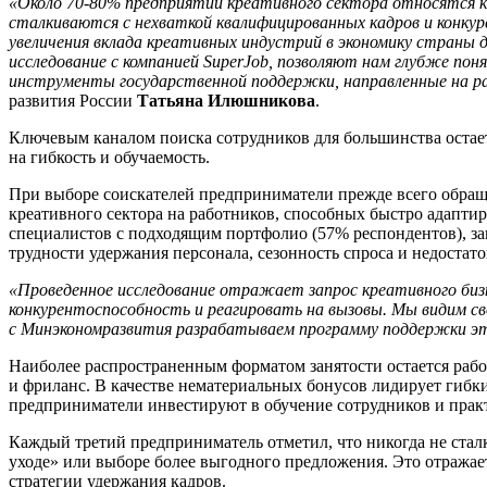
«Около 70-80% предприятий креативного сектора относятся к 
сталкиваются с нехваткой квалифицированных кадров и конкур
увеличения вклада креативных индустрий в экономику страны
исследование с компанией SuperJob, позволяют нам глубже по
инструменты государственной поддержки, направленные на разв
развития России
Татьяна Илюшникова
.
Ключевым каналом поиска сотрудников для большинства остаетс
на гибкость и обучаемость.
При выборе соискателей предприниматели прежде всего обраща
креативного сектора на работников, способных быстро адапти
специалистов с подходящим портфолио (57% респондентов), з
трудности удержания персонала, сезонность спроса и недостато
«Проведенное исследование отражает запрос креативного бизн
конкурентоспособность и реагировать на вызовы. Мы видим с
с Минэкономразвития разрабатываем программу поддержки эти
Наиболее распространенным форматом занятости остается работ
и фриланс. В качестве нематериальных бонусов лидирует гибк
предприниматели инвестируют в обучение сотрудников и практ
Каждый третий предприниматель отметил, что никогда не сталк
уходе» или выборе более выгодного предложения. Это отражае
стратегии удержания кадров.