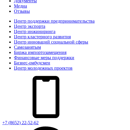
Документы
Медиа
Отзывы
Центр поддержки предпринимательства
Центр экспорта
Центр инжиниринга
Центр кластерного развития
Центр инноваций социальной сферы
Cамозанятым
Биржа импортозамещения
Финансовые меры поддержки
Бизнес-омбудсмен
Центр молодежных проектов
+7 (8652) 22-52-62