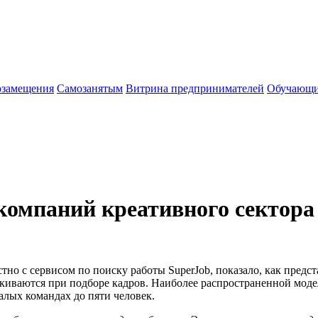
озамещения
Cамозанятым
Витрина предпринимателей
Обучающи
 компаний креативного сектора
о с сервисом по поиску работы SuperJob, показало, как предст
киваются при подборе кадров. Наиболее распространенной моде
алых командах до пяти человек.