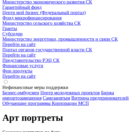
Министерство экономического развития СК
Гарантийный фонд
Центр мой бизнес (Федеральный портал)
Фонд микрофинансирования
Министерство сельского хозяйства СК
Гранты
Субсидии
Министерство энергетики, промышленности и связи СК
Перейти на сайт
Портал органов государственной власти СК
Перейти на сайт
Представительство РЭЦ СК
Финансовые услуги
Фин продукты
Перейти на сайт
Нефинансовые меры поддержки
Бизнес-омбудсмен
Центр молодежных проектов
Биржа
импортозамещения
Cамозанятым
Витрина предпринимателей
Обучающие программы Корпорации МСП
Арт портреты