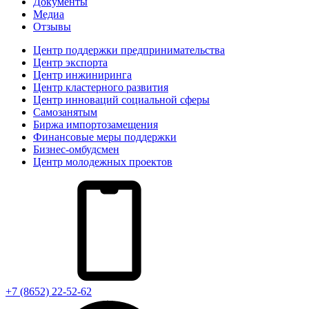
Документы
Медиа
Отзывы
Центр поддержки предпринимательства
Центр экспорта
Центр инжиниринга
Центр кластерного развития
Центр инноваций социальной сферы
Cамозанятым
Биржа импортозамещения
Финансовые меры поддержки
Бизнес-омбудсмен
Центр молодежных проектов
+7 (8652) 22-52-62