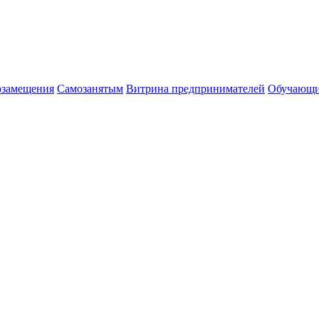
озамещения
Cамозанятым
Витрина предпринимателей
Обучающи