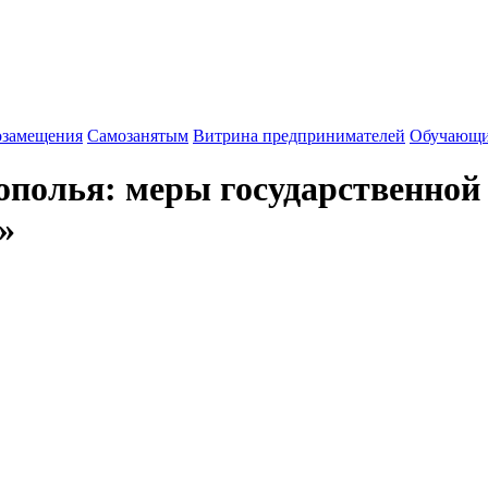
озамещения
Cамозанятым
Витрина предпринимателей
Обучающи
ополья: меры государственной
»