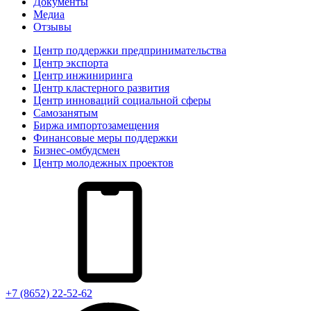
Документы
Медиа
Отзывы
Центр поддержки предпринимательства
Центр экспорта
Центр инжиниринга
Центр кластерного развития
Центр инноваций социальной сферы
Cамозанятым
Биржа импортозамещения
Финансовые меры поддержки
Бизнес-омбудсмен
Центр молодежных проектов
+7 (8652) 22-52-62