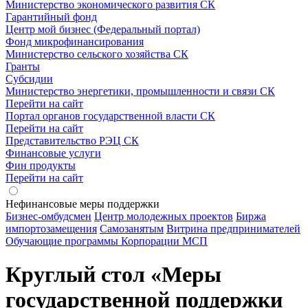
Министерство экономического развития СК
Гарантийный фонд
Центр мой бизнес (Федеральный портал)
Фонд микрофинансирования
Министерство сельского хозяйства СК
Гранты
Субсидии
Министерство энергетики, промышленности и связи СК
Перейти на сайт
Портал органов государственной власти СК
Перейти на сайт
Представительство РЭЦ СК
Финансовые услуги
Фин продукты
Перейти на сайт
Нефинансовые меры поддержки
Бизнес-омбудсмен
Центр молодежных проектов
Биржа
импортозамещения
Cамозанятым
Витрина предпринимателей
Обучающие программы Корпорации МСП
Круглый стол «Меры
государственной поддержки