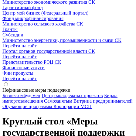
Министерство экономического развития СК
Гарантийный фонд
Центр мой бизнес (Федеральный портал)
Фонд микрофинансирования
Министерство сельского хозяйства СК
Гранты
Субсидии
Министерство энергетики, промышленности и связи СК
Перейти на сайт
Портал органов государственной власти СК
Перейти на сайт
Представительство РЭЦ СК
Финансовые услуги
Фин продукты
Перейти на сайт
Нефинансовые меры поддержки
Бизнес-омбудсмен
Центр молодежных проектов
Биржа
импортозамещения
Cамозанятым
Витрина предпринимателей
Обучающие программы Корпорации МСП
Круглый стол «Меры
государственной поддержки