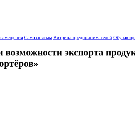
озамещения
Cамозанятым
Витрина предпринимателей
Обучающи
 возможности экспорта проду
ортёров»