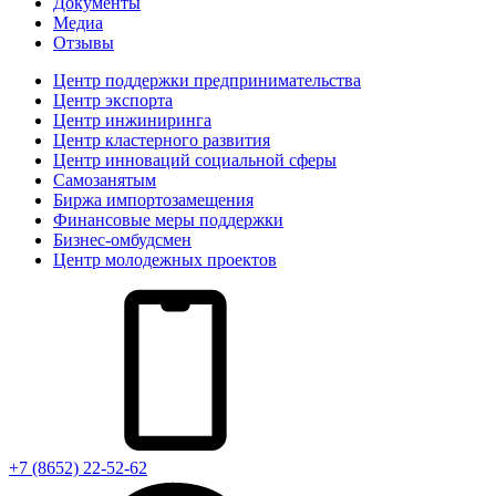
Документы
Медиа
Отзывы
Центр поддержки предпринимательства
Центр экспорта
Центр инжиниринга
Центр кластерного развития
Центр инноваций социальной сферы
Cамозанятым
Биржа импортозамещения
Финансовые меры поддержки
Бизнес-омбудсмен
Центр молодежных проектов
+7 (8652) 22-52-62