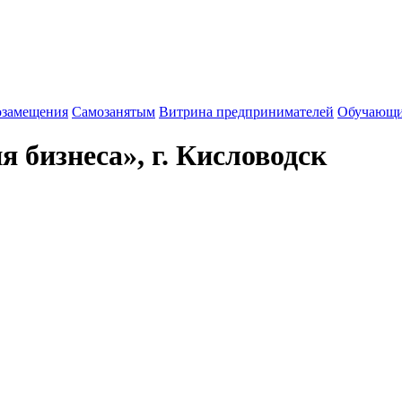
озамещения
Cамозанятым
Витрина предпринимателей
Обучающи
 бизнеса», г. Кисловодск