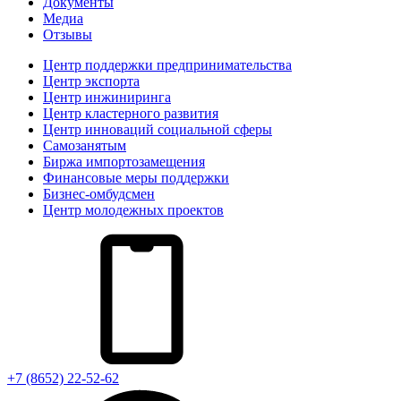
Документы
Медиа
Отзывы
Центр поддержки предпринимательства
Центр экспорта
Центр инжиниринга
Центр кластерного развития
Центр инноваций социальной сферы
Cамозанятым
Биржа импортозамещения
Финансовые меры поддержки
Бизнес-омбудсмен
Центр молодежных проектов
+7 (8652) 22-52-62