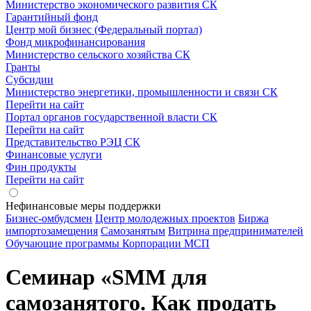
Министерство экономического развития СК
Гарантийный фонд
Центр мой бизнес (Федеральный портал)
Фонд микрофинансирования
Министерство сельского хозяйства СК
Гранты
Субсидии
Министерство энергетики, промышленности и связи СК
Перейти на сайт
Портал органов государственной власти СК
Перейти на сайт
Представительство РЭЦ СК
Финансовые услуги
Фин продукты
Перейти на сайт
Нефинансовые меры поддержки
Бизнес-омбудсмен
Центр молодежных проектов
Биржа
импортозамещения
Cамозанятым
Витрина предпринимателей
Обучающие программы Корпорации МСП
Семинар «SMM для
самозанятого. Как продать