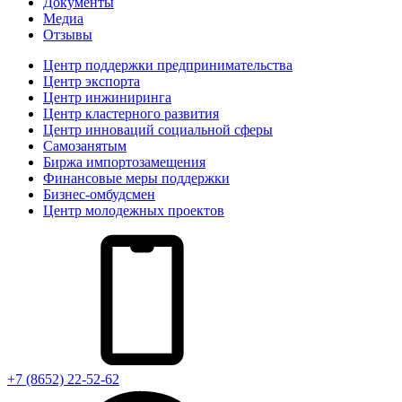
Документы
Медиа
Отзывы
Центр поддержки предпринимательства
Центр экспорта
Центр инжиниринга
Центр кластерного развития
Центр инноваций социальной сферы
Cамозанятым
Биржа импортозамещения
Финансовые меры поддержки
Бизнес-омбудсмен
Центр молодежных проектов
+7 (8652) 22-52-62