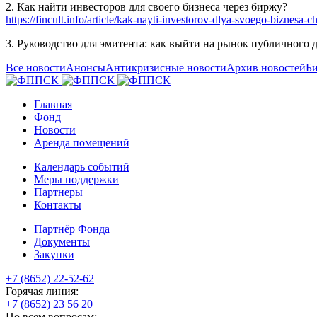
2. Как найти инвесторов для своего бизнеса через биржу?
https://fincult.info/article/kak-nayti-investorov-dlya-svoego-biznesa-c
3. Руководство для эмитента: как выйти на рынок публичного 
Все новости
Анонсы
Антикризисные новости
Архив новостей
Би
Главная
Фонд
Новости
Аренда помещений
Календарь событий
Меры поддержки
Партнеры
Контакты
Партнёр Фонда
Документы
Закупки
+7 (8652) 22-52-62
Горячая линия:
+7 (8652) 23 56 20
По всем вопросам: