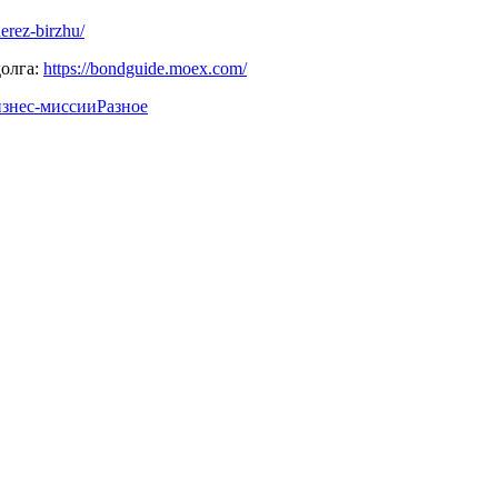
herez-birzhu/
долга:
https://bondguide.moex.com/
знес-миссии
Разное