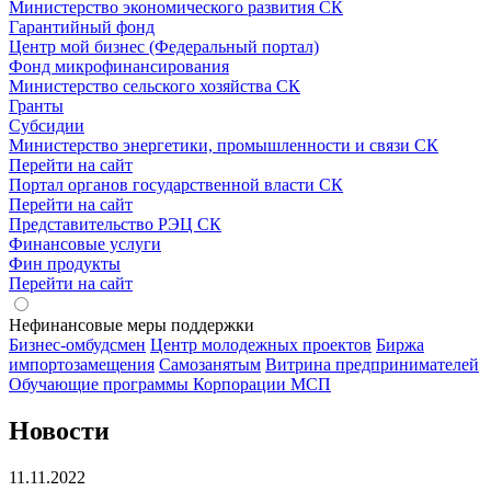
Министерство экономического развития СК
Гарантийный фонд
Центр мой бизнес (Федеральный портал)
Фонд микрофинансирования
Министерство сельского хозяйства СК
Гранты
Субсидии
Министерство энергетики, промышленности и связи СК
Перейти на сайт
Портал органов государственной власти СК
Перейти на сайт
Представительство РЭЦ СК
Финансовые услуги
Фин продукты
Перейти на сайт
Нефинансовые меры поддержки
Бизнес-омбудсмен
Центр молодежных проектов
Биржа
импортозамещения
Cамозанятым
Витрина предпринимателей
Обучающие программы Корпорации МСП
Новости
11.11.2022