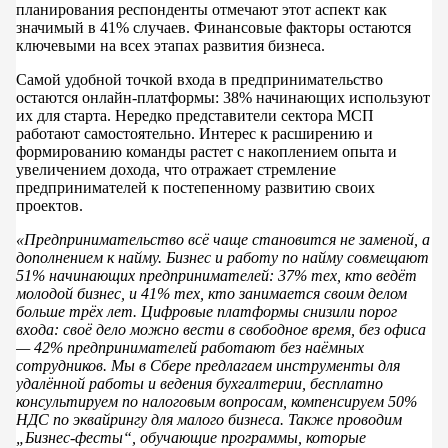
планирования респонденты отмечают этот аспект как
значимый в 41% случаев. Финансовые факторы остаются
ключевыми на всех этапах развития бизнеса.
Самой удобной точкой входа в предпринимательство
остаются онлайн-платформы: 38% начинающих используют
их для старта. Нередко представители сектора МСП
работают самостоятельно. Интерес к расширению и
формированию команды растет с накоплением опыта и
увеличением дохода, что отражает стремление
предпринимателей к постепенному развитию своих
проектов.
«Предпринимательство всё чаще становится не заменой, а
дополнением к найму. Бизнес и работу по найму совмещают
51% начинающих предпринимателей: 37% тех, кто ведёт
молодой бизнес, и 41% тех, кто занимается своим делом
больше трёх лет. Цифровые платформы снизили порог
входа: своё дело можно вести в свободное время, без офиса
— 42% предпринимателей работают без наёмных
сотрудников. Мы в Сбере предлагаем инструменты для
удалённой работы и ведения бухгалтерии, бесплатно
консультируем по налоговым вопросам, компенсируем 50%
НДС по эквайрингу для малого бизнеса. Также проводим
„Бизнес-фесты“, обучающие программы, которые