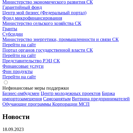
Министерство экономического развития СК
Гарантийный фонд
Центр мой бизнес (Федеральный портал)
Фонд микрофинансирования
Министерство сельского хозяйства СК
Гранты
Субсидии
Министерство энергетики, промышленности и связи СК
Перейти на сайт
Портал органов государственной власти СК
Перейти на сайт
Представительство РЭЦ СК
Финансовые услуги
Фин продукты
Перейти на сайт
Нефинансовые меры поддержки
Бизнес-омбудсмен
Центр молодежных проектов
Биржа
импортозамещения
Cамозанятым
Витрина предпринимателей
Обучающие программы Корпорации МСП
Новости
18.09.2023