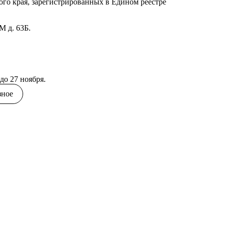
го края, зарегистрированных в Едином реестре
КМ д. 63Б.
до 27 ноября.
зное