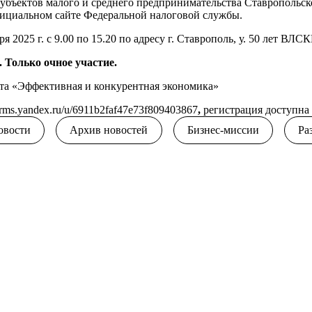
бъектов малого и среднего предпринимательства Ставропольско
фициальном сайте
Федеральной налоговой службы.
бря 2025 г. с 9.00 по 15.20 по адресу г. Ставрополь, у. 50 лет ВЛС
. Только очное участие.
та «Эффективная и конкурентная экономика»
forms.yandex.ru/u/6911b2faf47e73f809403867
,
регистрация доступна 
овости
Архив новостей
Бизнес-миссии
Ра