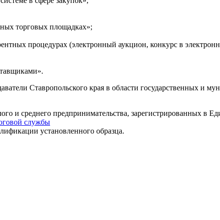
системе в сфере закупок»;
нных торговых площадках»;
ентных процедурах (электронный аукцион, конкурс в электронно
ставщиками».
даватели Ставропольского края в области государственных и му
го и среднего предпринимательства, зарегистрированных в Еди
логовой службы
лификации установленного образца.
,