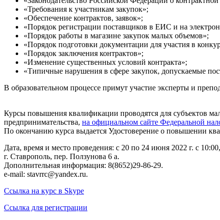
«Законодательство Российской Федерации о контрактной 
«Требования к участникам закупок»;
«Обеспечение контрактов, заявок»;
«Порядок регистрации поставщиков в ЕИС и на электро
«Порядок работы в магазине закупок малых объемов»;
«Порядок подготовки документации для участия в конкур
«Порядок заключения контрактов»;
«Изменение существенных условий контракта»;
«Типичные нарушения в сфере закупок, допускаемые по
В образовательном процессе примут участие эксперты и препо
Курсы повышения квалификации проводятся для субъектов мало
предпринимательства,
на официальном сайте Федеральной на
По окончанию курса выдается Удостоверение о повышении ква
Дата, время и место проведения: с 20 по 24 июня 2022 г. с 10:00
г. Ставрополь, пер. Ползунова 6 а.
Дополнительная информация: 8(8652)29-86-29.
e-mail: stavrrc@yandex.ru.
Ссылка на курс в Skype
Ссылка для регистрации