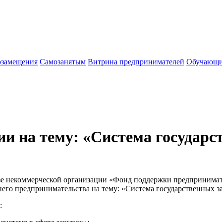
озамещения
Cамозанятым
Витрина предпринимателей
Обучающи
 на тему: «Система государст
е некоммерческой организации «Фонд поддержки предпринимате
его предпринимательства на тему: «Система государственных за
: