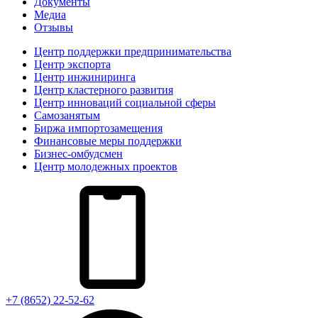
Документы
Медиа
Отзывы
Центр поддержки предпринимательства
Центр экспорта
Центр инжиниринга
Центр кластерного развития
Центр инноваций социальной сферы
Cамозанятым
Биржа импортозамещения
Финансовые меры поддержки
Бизнес-омбудсмен
Центр молодежных проектов
+7 (8652) 22-52-62