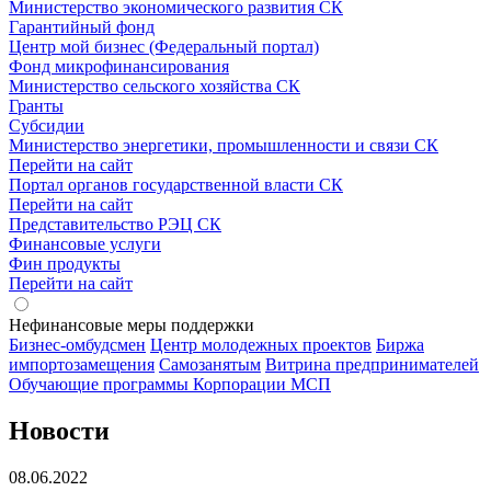
Министерство экономического развития СК
Гарантийный фонд
Центр мой бизнес (Федеральный портал)
Фонд микрофинансирования
Министерство сельского хозяйства СК
Гранты
Субсидии
Министерство энергетики, промышленности и связи СК
Перейти на сайт
Портал органов государственной власти СК
Перейти на сайт
Представительство РЭЦ СК
Финансовые услуги
Фин продукты
Перейти на сайт
Нефинансовые меры поддержки
Бизнес-омбудсмен
Центр молодежных проектов
Биржа
импортозамещения
Cамозанятым
Витрина предпринимателей
Обучающие программы Корпорации МСП
Новости
08.06.2022