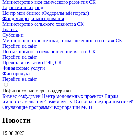
Министерство экономического развития СК
Гарантийный фонд
Центр мой бизнес (Федеральный портал)
Фонд микрофинансирования
Министерство сельского хозяйства СК
Гранты
Субсидии
Министерство энергетики, промышленности и связи СК
Перейти на сайт
Портал органов государственной власти СК
Перейти на сайт
Представительство РЭЦ СК
Финансовые услуги
Фин продукты
Перейти на сайт
Нефинансовые меры поддержки
Бизнес-омбудсмен
Центр молодежных проектов
Биржа
импортозамещения
Cамозанятым
Витрина предпринимателей
Обучающие программы Корпорации МСП
Новости
15.08.2023