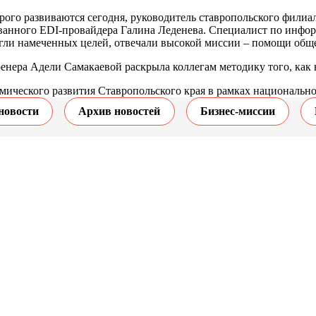
рого развиваются сегодня, руководитель ставропольского фили
ванного EDI‑провайдера Галина Леденева. Специалист по информ
игли намеченных целей, отвечали высокой миссии – помощи обще
тренера Адели Самакаевой раскрыла коллегам методику того, как
ического развития Ставропольского края в рамках национально
новости
Архив новостей
Бизнес-миссии