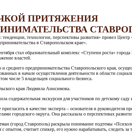
ЧКОЙ ПРИТЯЖЕНИЯ
ИНИМАТЕЛЬСТВА СТАВРО
: тенденции, технологии, перспективы развития» провел Центр
принимательства в Ставропольском крае».
нтября стал образовательный комплекс «Ступени роста» города М
ажение властей.
го и среднего предпринимательства Ставропольского края, осуще
ованных в начале осуществления деятельности в области социа
том числе 5 владельцев социального бизнеса.
льского края Людмила Анисимова.
ила содержательная экскурсия для участников по детскому сад
ригласить в качестве эксперта – основателя и руководителя п
лами городского округа. Она рассказала о перспективах развити
тман (город Ставрополь) раскрыла понимание подтемы «Психоло
 с опытом, считает спикер, его нужно нарабатывать, следить за