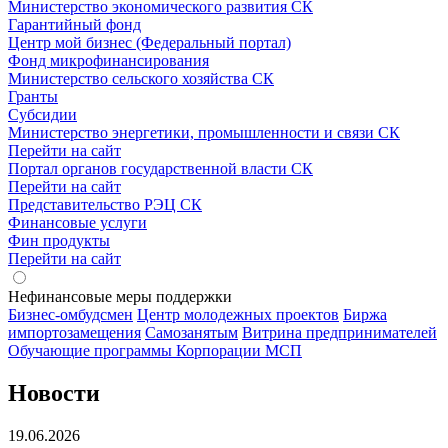
Министерство экономического развития СК
Гарантийный фонд
Центр мой бизнес (Федеральный портал)
Фонд микрофинансирования
Министерство сельского хозяйства СК
Гранты
Субсидии
Министерство энергетики, промышленности и связи СК
Перейти на сайт
Портал органов государственной власти СК
Перейти на сайт
Представительство РЭЦ СК
Финансовые услуги
Фин продукты
Перейти на сайт
Нефинансовые меры поддержки
Бизнес-омбудсмен
Центр молодежных проектов
Биржа
импортозамещения
Cамозанятым
Витрина предпринимателей
Обучающие программы Корпорации МСП
Новости
19.06.2026