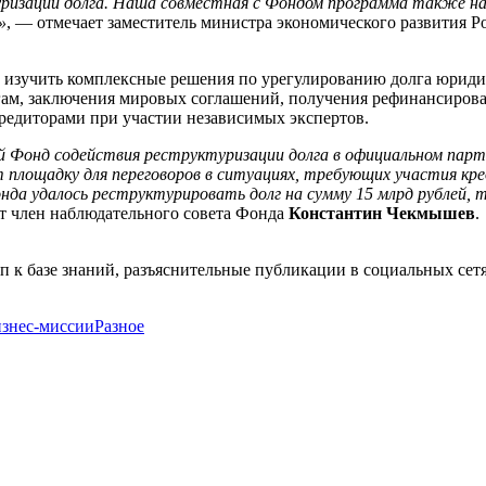
ризации долга. Наша совместная с Фондом программа также н
»
, — отмечает заместитель министра экономического развития 
изучить комплексные решения по урегулированию долга юридич
гам, заключения мировых соглашений, получения рефинансирова
редиторами при участии независимых экспертов.
й Фонд содействия реструктуризации долга в официальном па
 площадку для переговоров в ситуациях, требующих участия кре
а удалось реструктурировать долг на сумму 15 млрд рублей, те
ет член наблюдательного совета Фонда
Константин Чекмышев
.
п к базе знаний, разъяснительные публикации в социальных се
знес-миссии
Разное