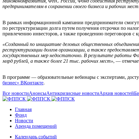
Минэкономразвития, ФНС России, Фонд содействия реструкту
предпринимателям в сохранении своего бизнеса и рабочих мест
В рамках информационной кампании предприниматели смогут 
по реструктуризации долга путем получения отсрочки по нало
привлечению инвесторов, а также проведению переговоров с к
«Созданный по инициативе деловых общественных объединени
реструктуризации долгов организации, а также предоставляет
государственных мер недостаточно. В результате работы Фонд
млрд рублей, а также более 21 тыс. рабочих мест»
, — отмеча
В программе — образовательные вебинары с экспертами, досту
бизнес» ВКонтакте
.
Все новости
Анонсы
Антикризисные новости
Архив новостей
Би
Главная
Фонд
Новости
Аренда помещений
Календарь событий