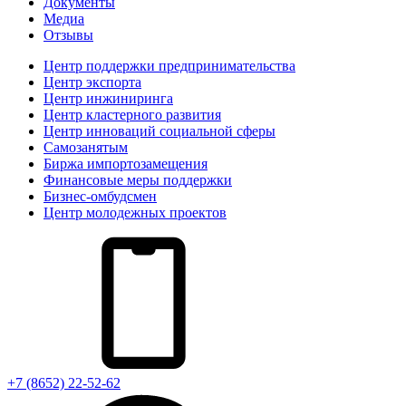
Документы
Медиа
Отзывы
Центр поддержки предпринимательства
Центр экспорта
Центр инжиниринга
Центр кластерного развития
Центр инноваций социальной сферы
Cамозанятым
Биржа импортозамещения
Финансовые меры поддержки
Бизнес-омбудсмен
Центр молодежных проектов
+7 (8652) 22-52-62