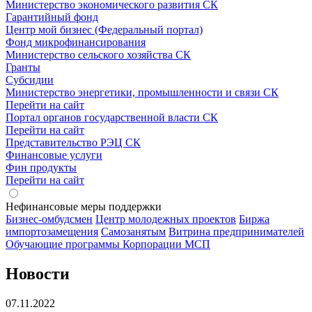
Министерство экономического развития СК
Гарантийный фонд
Центр мой бизнес (Федеральный портал)
Фонд микрофинансирования
Министерство сельского хозяйства СК
Гранты
Субсидии
Министерство энергетики, промышленности и связи СК
Перейти на сайт
Портал органов государственной власти СК
Перейти на сайт
Представительство РЭЦ СК
Финансовые услуги
Фин продукты
Перейти на сайт
Нефинансовые меры поддержки
Бизнес-омбудсмен
Центр молодежных проектов
Биржа
импортозамещения
Cамозанятым
Витрина предпринимателей
Обучающие программы Корпорации МСП
Новости
07.11.2022