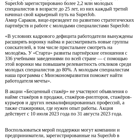
SuperJob зарегистрировано более 2,2 млн молодых
специалистов в возрасте до 25 лет, из них каждый третий
начинал свой карьерный путь на SuperJob.
Амир Сараков, вице-президент по развитию стратегических
партнёрств и работе с молодыми специалистами SuperJob:
«В условиях кадрового дефицита работодатели вынуждены
расширять воронку найма и рассматривать новые группы
соискателей, в том числе пристальнее смотреть на
молодёжь. У «Старта» развиты партнёрские отношения с
336 учебными заведениями по всей стране — с помощью
этой воронки мы повышаем релевантность откликов среди
молодых специалистов до 80%. А молодым специалистам
наша программа с Минэкономразвития поможет найти
работодателя мечты».
В акции «Бесценный стажёр» не участвуют объявления о
найме стажёров в продажи, стажёров-риелторов, стажёров-
курьеров и других неквалифицированных профессий, а
также стажировки, где нужен опыт работы. Акция
действует с 10 июля 2023 года по 31 августа 2023 года.
Воспользоваться мерой поддержки могут компании и
предприниматели, зарегистрированные на SuperJob в