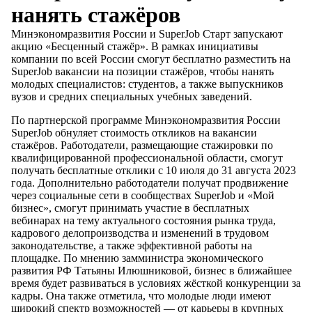
нанять стажёров
Минэкономразвития России и SuperJob Старт запускают
акцию «Бесценный стажёр». В рамках инициативы
компании по всей России смогут бесплатно разместить на
SuperJob вакансии на позиции стажёров, чтобы нанять
молодых специалистов: студентов, а также выпускников
вузов и средних специальных учебных заведений.
По партнерской программе Минэкономразвития России
SuperJob обнуляет стоимость откликов на вакансии
стажёров. Работодатели, размещающие стажировки по
квалифицированной профессиональной области, смогут
получать бесплатные отклики с 10 июля до 31 августа 2023
года. Дополнительно работодатели получат продвижение
через социальные сети в сообществах SuperJob и «Мой
бизнес», смогут принимать участие в бесплатных
вебинарах на тему актуального состояния рынка труда,
кадрового делопроизводства и изменений в трудовом
законодательстве, а также эффективной работы на
площадке. По мнению замминистра экономического
развития РФ Татьяны Илюшниковой, бизнес в ближайшее
время будет развиваться в условиях жёсткой конкуренции за
кадры. Она также отметила, что молодые люди имеют
широкий спектр возможностей — от карьеры в крупных