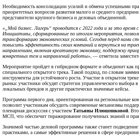
Необходимость консолидации усилий и обмена успешными прак
приоритетных вопросов развития малого и среднего предприн
представители крупного бизнеса и деловых объединений.
«„Мой бизнес. Лагерь“ проводится с 2022 года и за это врем
Инициативы, сформированные по итогам мероприятия, позволил
трансформацию экономических условий. Сегодня перед нами ст
повысить эффективность своих компаний и вернуться на трае
направлениям, включая креативную экономику, поддержку пр
конкретных тем и направлений работы»
, — отметила замести
Мероприятие пройдет в гибридном формате и объединит как 
специального открытого трека. Такой подход, по словам замми
инструменты для устойчивого роста. Участие в открытом треке
рынка: участники обсудят стратегии управленческого выбора в
локальных брендов и другие практически значимые кейсы.
Программа первого дня, ориентированная на региональные ком
позволит участникам обсудить современные механизмы поддер
пленарная дискуссия с участием
Татьяны Илюшниковой
. Вт
МСП, что обеспечит тиражирование полученных знаний и прак
Значимой частью деловой программы также станет подведение
практиками, а самые эффективные решения в сфере предприни