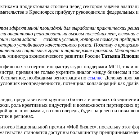
тиками продиктована стоящей перед сектором задачей адаптаци
имательства в Красноярск прибудут руководители федеральных 
я стал эффективной площадкой для выработки практических реше
и оперативно реагировать на вызовы последних лет, включая са
оит новая задача — создать условия, которые помогут предпри
кторию устойчивого качественного роста. Поэтому в программ
иоритетных социальных групп и партнерские проекты. Меропри
тель министра экономического развития России
Татьяна Илюшн
профильных экспертов инфраструктуры поддержки МСП, так и 
нистра, призван не только укрепить диалог между бизнесом и г
 бесплатное, необходима регистрация по
ссылке
. Деловая прогр
 условиях неопределенности, потенциал коллабораций как драйв
анды, представителей крупного бизнеса и деловых объединений
жки, роль креативных индустрий и возможности партнерских п
орой день программы, в свою очередь, будет нацелен на повыш
тик в регионах.
 итогов Национальной премии «Мой бизнес», поскольку этот ф
мательства становятся доступны большинству предпринимателей