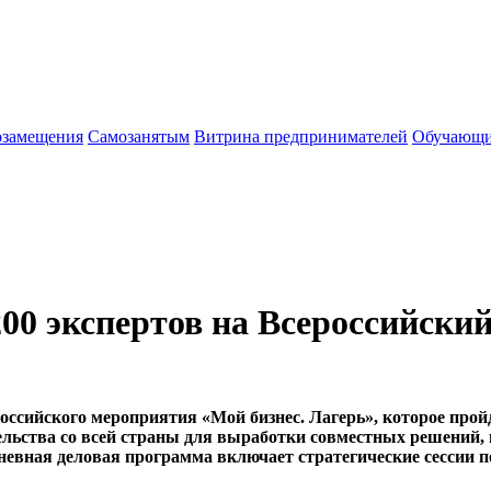
озамещения
Cамозанятым
Витрина предпринимателей
Обучающи
0 экспертов на Всероссийский
сийского мероприятия «Мой бизнес. Лагерь», которое пройд
льства со всей страны для выработки совместных решений
невная деловая программа включает стратегические сессии 