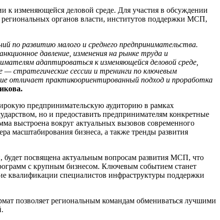
и к изменяющейся деловой среде. Для участия в обсуждении
и региональных органов власти, институтов поддержки МСП,
ний по развитию малого и среднего предпринимательства.
нкционное давление, изменения на рынке труда и
нимателям адаптироваться к изменяющейся деловой среде,
е — стратегические сессии и тренинги по ключевым
ятие отличает практикоориентированный подход и проработка
икова.
широкую предпринимательскую аудиторию в рамках
осударством, но и предоставить предпринимателям конкретные
амма выстроена вокруг актуальных вызовов современного
ера масштабирования бизнеса, а также тренды развития
, будет посвящена актуальным вопросам развития МСП, что
рограмм с крупным бизнесом. Ключевым событием станет
ение квалификации специалистов инфраструктуры поддержки
ормат позволяет региональным командам обмениваться лучшими
.