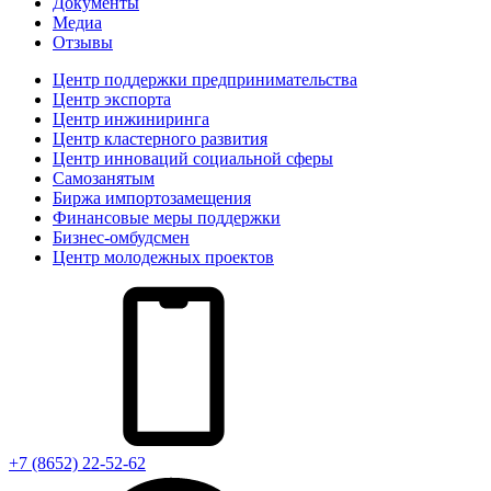
Документы
Медиа
Отзывы
Центр поддержки предпринимательства
Центр экспорта
Центр инжиниринга
Центр кластерного развития
Центр инноваций социальной сферы
Cамозанятым
Биржа импортозамещения
Финансовые меры поддержки
Бизнес-омбудсмен
Центр молодежных проектов
+7 (8652) 22-52-62