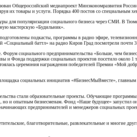
изован Общероссийский медиапроект Минэкономразвития России
руя их товары и услуги. Порядка 400 постов со специальным хе
туры для популяризации социального бизнеса через СМИ. В Т
ьную мастерскую «Будильник».
подготовлены подкасты, программы в радио эфире, телевизион
й «Социальный баттл» на радио Киров Град посмотрели почти 3
. Форум социального предпринимательства «Больше, чем бизне
вы и Фонда поддержки социальных проектов посетило около 1 т
остоялась церемония награждения победителей Премии «Мой доб
площадка социальных инициатив «#БизнесМыВместе», главным с
ьства стали образовательные проекты. Обучающие программы, 
м, но и опытным бизнесменам. Фонд «Наше будущее» запустил о
я начинающих предпринимателей и менеджеров социальных проек
тительские, благотворительные, развлекательные и многие дру