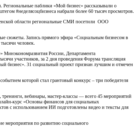
. Региональные паблики «Мой бизнес» рассказывали о
штегом #неделясоцбизнеса набрали более 60 тысяч просмотров.
юменской области региональные СМИ посетили ООО
ные сюжеты. Запись прямого эфира «Социальным бизнесом в
 тысячи человек.
с» Минэкономразвития России, Департамента
ысячи участников, за 2 дня проведения Форума трансляция
рый бизнес». 31 социальный проект признан лучшим и отмечен
обытием которой стал грантовый конкурс – три победителя
тренинги, вебинары, мастер-классы — всего 45 мероприятий
нлайн-курс «Основы финансов для социальных
тов с использованием ИИ подготовлены видео и тексты для
гие мероприятия по развитию социального