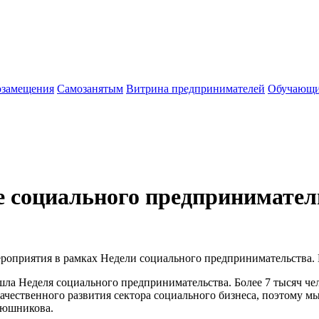
озамещения
Cамозанятым
Витрина предпринимателей
Обучающи
 социального предприниматель
мероприятия в рамках Недели социального предпринимательств
а Неделя социального предпринимательства. Более 7 тысяч чело
ачественного развития сектора социального бизнеса, поэтому 
люшникова.