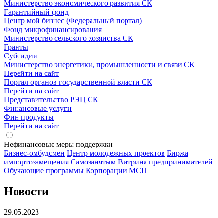
Министерство экономического развития СК
Гарантийный фонд
Центр мой бизнес (Федеральный портал)
Фонд микрофинансирования
Министерство сельского хозяйства СК
Гранты
Субсидии
Министерство энергетики, промышленности и связи СК
Перейти на сайт
Портал органов государственной власти СК
Перейти на сайт
Представительство РЭЦ СК
Финансовые услуги
Фин продукты
Перейти на сайт
Нефинансовые меры поддержки
Бизнес-омбудсмен
Центр молодежных проектов
Биржа
импортозамещения
Cамозанятым
Витрина предпринимателей
Обучающие программы Корпорации МСП
Новости
29.05.2023