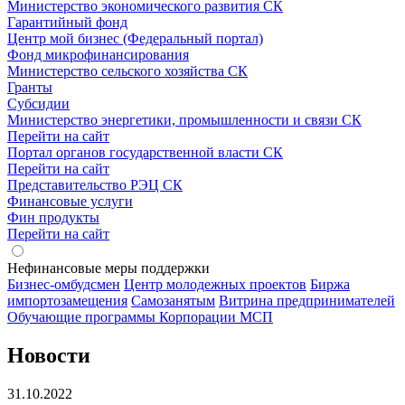
Министерство экономического развития СК
Гарантийный фонд
Центр мой бизнес (Федеральный портал)
Фонд микрофинансирования
Министерство сельского хозяйства СК
Гранты
Субсидии
Министерство энергетики, промышленности и связи СК
Перейти на сайт
Портал органов государственной власти СК
Перейти на сайт
Представительство РЭЦ СК
Финансовые услуги
Фин продукты
Перейти на сайт
Нефинансовые меры поддержки
Бизнес-омбудсмен
Центр молодежных проектов
Биржа
импортозамещения
Cамозанятым
Витрина предпринимателей
Обучающие программы Корпорации МСП
Новости
31.10.2022