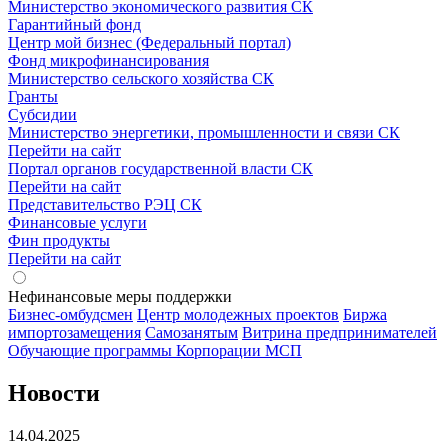
Министерство экономического развития СК
Гарантийный фонд
Центр мой бизнес (Федеральный портал)
Фонд микрофинансирования
Министерство сельского хозяйства СК
Гранты
Субсидии
Министерство энергетики, промышленности и связи СК
Перейти на сайт
Портал органов государственной власти СК
Перейти на сайт
Представительство РЭЦ СК
Финансовые услуги
Фин продукты
Перейти на сайт
Нефинансовые меры поддержки
Бизнес-омбудсмен
Центр молодежных проектов
Биржа
импортозамещения
Cамозанятым
Витрина предпринимателей
Обучающие программы Корпорации МСП
Новости
14.04.2025