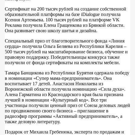
Сертификат на 200 тысяч рублей на создание собственной
образовательной платформы на базе iDialogue получила
Ксения Артемьева. 100 тысяч рублей на платформе VK
Реклама получила Елена Гращенкова из Брянкой области.
Она развивает свою школу шитья и дизайна.
Специальный приз от благотворительного фонда «Линия
сердца» получила Ольга Беляева из Республики Карелия –
500 тысяч рублей на масштабирование бизнеса, обучение и
правовую поддержку. Победительницы конкурса также
получили от фонда сертификаты на комплекты мебели.
Тамара Банщикова из Республики Бурятия одержала победу
в номинации «Супер мама-предприниматель». Она
воспитывает 17 детей. Анастасия Николаева из
Воронежской области получила номинацию «Сила духа».
Алена Гарматина из Краснодарского края была признана
лучшей в номинации «Культурный код». Все три
участницы получили ценный приз от Союза деловых людей
по продвижению своего бизнеса – приглашение в
радиоэфир программы «Активный предприниматель», а
также деловую литературу.
Подарок от Михаила Гребенюка, эксперта по продажам и