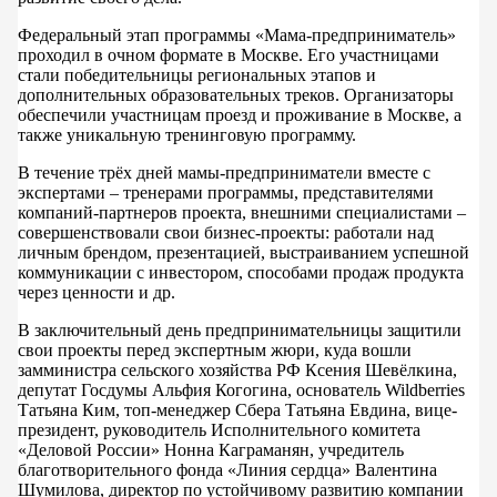
Федеральный этап программы «Мама-предприниматель»
проходил в очном формате в Москве. Его участницами
стали победительницы региональных этапов и
дополнительных образовательных треков. Организаторы
обеспечили участницам проезд и проживание в Москве, а
также уникальную тренинговую программу.
В течение трёх дней мамы-предприниматели вместе с
экспертами – тренерами программы, представителями
компаний-партнеров проекта, внешними специалистами –
совершенствовали свои бизнес-проекты: работали над
личным брендом, презентацией, выстраиванием успешной
коммуникации с инвестором, способами продаж продукта
через ценности и др.
В заключительный день предпринимательницы защитили
свои проекты перед экспертным жюри, куда вошли
замминистра сельского хозяйства РФ Ксения Шевёлкина,
депутат Госдумы Альфия Когогина, основатель Wildberries
Татьяна Ким, топ-менеджер Сбера Татьяна Евдина, вице-
президент, руководитель Исполнительного комитета
«Деловой России» Нонна Каграманян, учредитель
благотворительного фонда «Линия сердца» Валентина
Шумилова, директор по устойчивому развитию компании