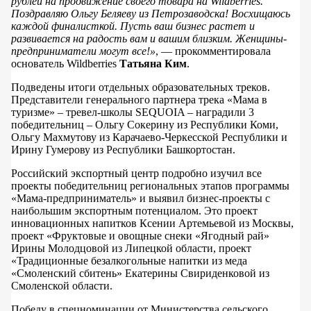
рублей на продвижение своего товара на Wildberries.
Поздравляю Ольгу Беляеву из Петрозаводска! Восхищаюсь
каждой финалисткой. Пусть ваш бизнес растет и
развивается на радость вам и вашим близким. Женщины-
предприниматели могут все!»
, — прокомментировала
основатель Wildberries
Татьяна Ким
.
Подведены итоги отдельных образовательных треков.
Представители генерального партнера трека «Мама в
туризме» – тревел-школы SEQUOIA – наградили 3
победительниц – Ольгу Сокерину из Республики Коми,
Ольгу Махмутову из Карачаево-Черкесской Республики и
Ирину Гумерову из Республики Башкортостан.
Российский экспортный центр подробно изучил все
проекты победительниц региональных этапов программы
«Мама-предприниматель» и выявил бизнес-проекты с
наибольшим экспортным потенциалом. Это проект
инновационных напитков Ксении Артемьевой из Москвы,
проект «Фруктовые и овощные снеки «Ягодный рай»
Ирины Молодцовой из Липецкой области, проект
«Традиционные безалкогольные напитки из меда
«Смоленский сбитень» Екатерины Свириденковой из
Смоленской области.
Победу в спецноминации от Министерства сельского