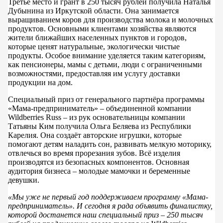
Третье место и грант в 250 тысяч рублей получила Наталья
Дубынина из Иркутской области. Она занимается
выращиванием коров для производства молока и молочных
продуктов. Основными клиентами хозяйства являются
жители ближайших населенных пунктов и городов,
которые ценят натуральные, экологически чистые
продукты. Особое внимание уделяется таким категориям,
как пенсионеры, мамы с детьми, люди с ограниченными
возможностями, предоставляя им услугу доставки
продукции на дом.
Специальный приз от генерального партнёра программы
«Мама-предприниматель» – объединенной компании
Wildberries Russ – из рук основательницы компании
Татьяны Ким получила Ольга Беляева из Республики
Карелия. Она создаёт авторские игрушки, которые
помогают детям наладить сон, развивать мелкую моторику,
отвлечься во время прорезания зубов. Всё изделия
производятся из безопасных компонентов. Основная
аудитория бизнеса – молодые мамочки и беременные
девушки.
«Мы уже не первый год поддерживаем программу «Мама-
предприниматель». И сегодня я рада объявить финалистку,
которой достанется наш специальный приз – 250 тысяч