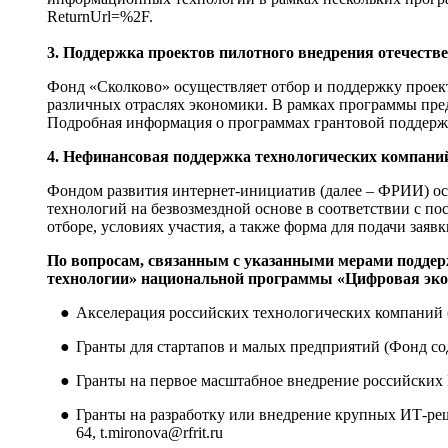
ReturnUrl=%2F
.
3. Поддержка проектов пилотного внедрения отечест
Фонд «Сколково» осуществляет отбор и поддержку проек
различных отраслях экономики. В рамках программы пред
Подробная информация о программах грантовой поддержк
4. Нефинансовая поддержка технологических компани
Фондом развития интернет-инициатив (далее – ФРИИ) ос
технологий на безвозмездной основе в соответствии с п
отборе, условиях участия, а также форма для подачи з
По вопросам, связанным с указанными мерами поддер
технологии» национальной программы «Цифровая эко
Акселерация российских технологических компаний 
Гранты для стартапов и малых предприятий (Фонд со
Гранты на первое масштабное внедрение российских 
Гранты на разработку или внедрение крупных ИТ-ре
64,
t.mironova@rfrit.ru