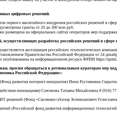
венных цифровых решений.
тов первого масштабного внедрения российских решений в сфе
усмотрены гранты от 20 до 300 млн руб.
и размещена на официальных сайтах операторов мер поддержки,
й, осуществляющих разработку российских решений в сфере
уществляется акселерация российских технологических компан
остановлением Правительства Российской Федерации от 24 декаб
аявки опубликованы на информационном ресурсе ФРИИ
https://sprint
жки, просим обращаться к региональным кураторам мер по
номика Российской Федерации»:
(Фонд развития интернет-инициатив) Инна Рустамовна Скрытник
действия инновациям) Союзнова Татьяна Михайловна 8 (916) 77
ИТ-решений (Фонд «Сколково»)Анзор Зелимханович Гелисханов 8
шений (Российский фонд развития информационных технологий) 