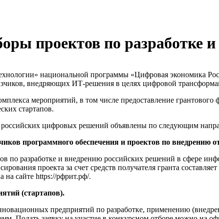
оры проектов по разработке и
технологии» национальной программы «Цифровая экономика Рос
азчиков, внедряющих ИТ-решения в целях цифровой трансформа
омплекса мероприятий, в том числе предоставление грантового
ских стартапов.
ю российских цифровых решений объявлены по следующим напр
чиков программного обеспечения и проектов по внедрению о
ов по разработке и внедрению российских решений в сфере ин
нсирования проекта за счет средств получателя гранта составляе
а на сайте
https://рфрит.рф/
.
ятий (стартапов).
нновационных предприятий по разработке, применению (внедре
мм. Подать заявку на участие в конкурсном отборе можно на о