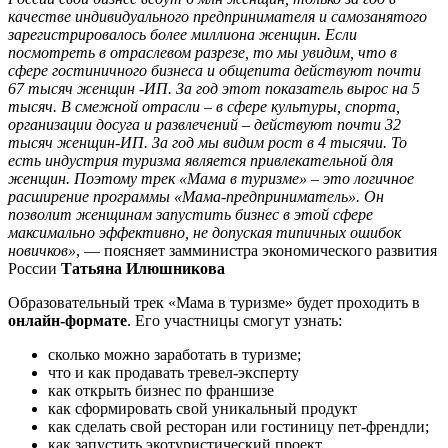
качестве индивидуального предпринимателя и самозанятого
зарегистрировалось более миллиона женщин. Если
посмотреть в отраслевом разрезе, то мы увидим, что в
сфере гостиничного бизнеса и общепита действуют почти
67 тысяч женщин -ИП. За год этот показатель вырос на 5
тысяч. В смежной отрасли – в сфере культуры, спорта,
организации досуга и развлечений – действуют почти 32
тысяч женщин-ИП. За год мы видим рост в 4 тысячи. То
есть индустрия туризма является привлекательной для
женщин. Поэтому трек «Мама в туризме» – это логичное
расширение программы «Мама-предприниматель». Он
позволит женщинам запустить бизнес в этой сфере
максимально эффективно, не допуская типичных ошибок
новичков»
, — поясняет замминистра экономического развития
России
Татьяна Илюшникова
Образовательный трек «Мама в туризме» будет проходить в
онлайн-формате
. Его участницы смогут узнать:
сколько можно заработать в туризме;
что и как продавать тревел-эксперту
как открыть бизнес по франшизе
как сформировать свой уникальный продукт
как сделать свой ресторан или гостиницу пет-френдли;
как запустить экотуристический проект.