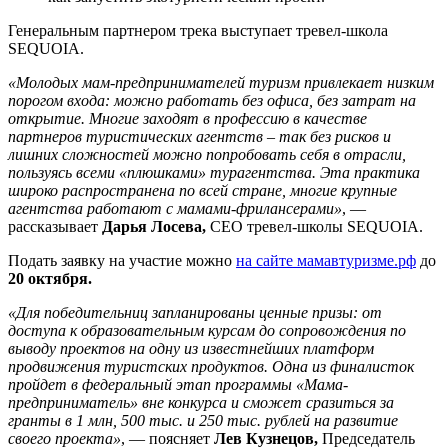
Генеральным партнером трека выступает тревел-школа
SEQUOIA.
«Молодых мам-предпринимателей туризм привлекает низким
порогом входа: можно работать без офиса, без затрат на
открытие. Многие заходят в профессию в качестве
партнеров туристических агентств – так без рисков и
лишних сложностей можно попробовать себя в отрасли,
пользуясь всеми «плюшками» турагентства. Эта практика
широко распространена по всей стране, многие крупные
агентства работают с мамами-фрилансерами»
, —
рассказывает
Дарья Лосева,
CEO тревел-школы SEQUOIA.
Подать заявку на участие можно
на сайте мамавтуризме.рф
до
20 октября.
«Для победительниц запланированы ценные призы: от
доступа к образовательным курсам до сопровождения по
выводу проектов на одну из известнейших платформ
продвижения туристских продуктов. Одна из финалисток
пройдет в федеральный этап программы «Мама-
предприниматель» вне конкурса и сможет сразиться за
гранты в 1 млн, 500 тыс. и 250 тыс. рублей на развитие
своего проекта»
, — поясняет
Лев Кузнецов,
Председатель