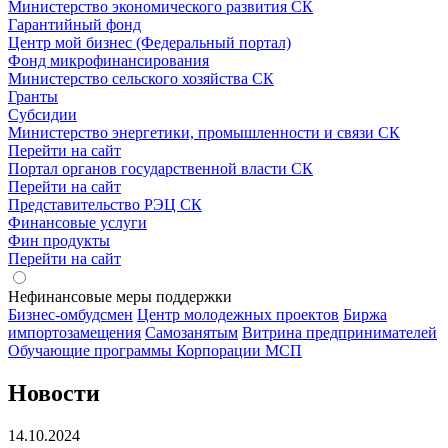
Министерство экономического развития СК
Гарантийный фонд
Центр мой бизнес (Федеральный портал)
Фонд микрофинансирования
Министерство сельского хозяйства СК
Гранты
Субсидии
Министерство энергетики, промышленности и связи СК
Перейти на сайт
Портал органов государственной власти СК
Перейти на сайт
Представительство РЭЦ СК
Финансовые услуги
Фин продукты
Перейти на сайт
Нефинансовые меры поддержки
Бизнес-омбудсмен
Центр молодежных проектов
Биржа
импортозамещения
Cамозанятым
Витрина предпринимателей
Обучающие программы Корпорации МСП
Новости
14.10.2024