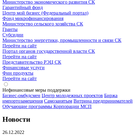
Министерство экономического развития СК
Гарантийный фонд
Центр мой бизнес (Федеральный портал)
Фонд микрофинансирования
Министерство сельского хозяйства СК
Гранты
Субсидии
Министерство энергетики, промышленности и связи СК
Перейти на сайт
Портал органов государственной власти СК
Перейти на сайт
Представительство РЭЦ СК
Финансовые услуги
Фин продукты
Перейти на сайт
Нефинансовые меры поддержки
Бизнес-омбудсмен
Центр молодежных проектов
Биржа
импортозамещения
Cамозанятым
Витрина предпринимателей
Обучающие программы Корпорации МСП
Новости
26.12.2022