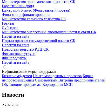
Министерство экономического развития СК
Гарантийный фонд
Центр мой бизнес (Федеральный портал)
Фонд микрофинансирования
Министерство сельского хозяйства СК
Гранты
Субсидии
Министерство энергетики, промышленности и связи СК
Перейти на сайт
Портал органов государственной власти СК
Перейти на сайт
Представительство РЭЦ СК
Финансовые услуги
Фин продукты
Перейти на сайт
Нефинансовые меры поддержки
Бизнес-омбудсмен
Центр молодежных проектов
Биржа
импортозамещения
Cамозанятым
Витрина предпринимателей
Обучающие программы Корпорации МСП
Новости
25.02.2026