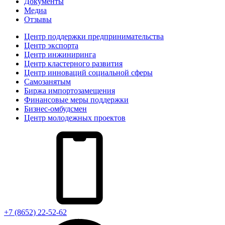
Документы
Медиа
Отзывы
Центр поддержки предпринимательства
Центр экспорта
Центр инжиниринга
Центр кластерного развития
Центр инноваций социальной сферы
Cамозанятым
Биржа импортозамещения
Финансовые меры поддержки
Бизнес-омбудсмен
Центр молодежных проектов
+7 (8652) 22-52-62