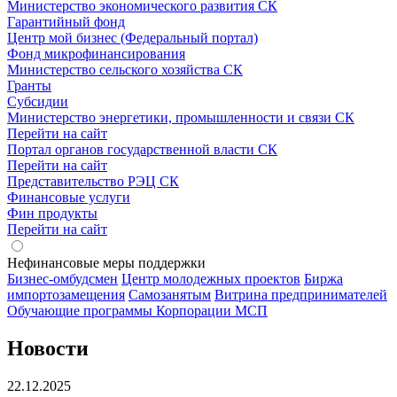
Министерство экономического развития СК
Гарантийный фонд
Центр мой бизнес (Федеральный портал)
Фонд микрофинансирования
Министерство сельского хозяйства СК
Гранты
Субсидии
Министерство энергетики, промышленности и связи СК
Перейти на сайт
Портал органов государственной власти СК
Перейти на сайт
Представительство РЭЦ СК
Финансовые услуги
Фин продукты
Перейти на сайт
Нефинансовые меры поддержки
Бизнес-омбудсмен
Центр молодежных проектов
Биржа
импортозамещения
Cамозанятым
Витрина предпринимателей
Обучающие программы Корпорации МСП
Новости
22.12.2025