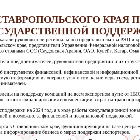
ТАВРОПОЛЬСКОГО КРАЯ 
СУДАРСТВЕННОЙ ПОДДЕРЖ
казали руководители регионального представительства РЭЦ и к
ьском крае, представители Управления Федеральной налоговой
со странами GCC (Саудовская Аравия, ОАЭ, Кувейт, Катар, Оман
ители предпринимателей, руководители предприятий и их струк
 об инструментах финансовой, нефинансовой и информационной 
димую информацию из «первых уст» о том, какие меры государс
инимателей.
лены на поддержку компаний на всем экспортном пути: от НИО
 льготного финансирования и компенсации затрат на транспорт
споддержки на 2024 год, а в ходе работы консультационной зон
цией и возможно, за финансовой и нефинансовой поддержкой.
рта в Ставропольском крае, функционирующий на базе центра «
а информирование бизнеса о мерах поддержки экспортеров.