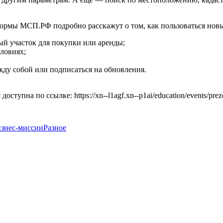
ормы МСП.РФ подробно расскажут о том, как пользоваться новы
ый участок для покупки или аренды;
словиях;
жду собой или подписаться на обновления.
упна по ссылке: https://xn--l1agf.xn--p1ai/education/events/prezen
знес-миссии
Разное