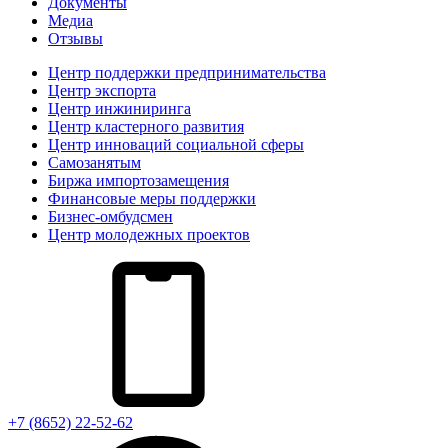
Документы
Медиа
Отзывы
Центр поддержки предпринимательства
Центр экспорта
Центр инжиниринга
Центр кластерного развития
Центр инноваций социальной сферы
Cамозанятым
Биржа импортозамещения
Финансовые меры поддержки
Бизнес-омбудсмен
Центр молодежных проектов
+7 (8652) 22-52-62