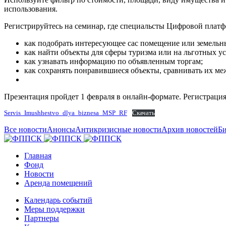
использования.
Регистрируйтесь на семинар, где специальсты Цифровой платф
как подобрать интересующее сас помещение или земельн
как найти объекты для сферы туризма или на льготных у
как узнавать информацию по объявленным торгам;
как сохранять понравившиеся объекты, сравнивать их ме
Презентация пройдет 1 февраля в онлайн-формате. Регистрация дост
Servis_Imushhestvo_dlya_biznesa_MSP_RF
Скачать
Все новости
Анонсы
Антикризисные новости
Архив новостей
Би
Главная
Фонд
Новости
Аренда помещений
Календарь событий
Меры поддержки
Партнеры