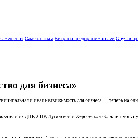
озамещения
Cамозанятым
Витрина предпринимателей
Обучающи
тво для бизнеса»
ниципальная и иная недвижимость для бизнеса — теперь на одн
зователи из ДНР, ЛНР, Луганской и Херсонской областей могут 
и другим параметрам. А еще — поиск по местоположению, кадас