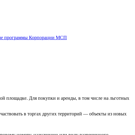
е программы Корпорации МСП
ой площадке. Для покупки и аренды, в том числе на льготных
участвовать в торгах других территорий — объекты из новых
тровому номеру, назначению или виду разрешенного