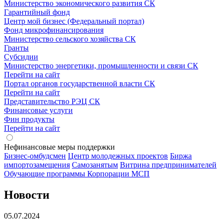
Министерство экономического развития СК
Гарантийный фонд
Центр мой бизнес (Федеральный портал)
Фонд микрофинансирования
Министерство сельского хозяйства СК
Гранты
Субсидии
Министерство энергетики, промышленности и связи СК
Перейти на сайт
Портал органов государственной власти СК
Перейти на сайт
Представительство РЭЦ СК
Финансовые услуги
Фин продукты
Перейти на сайт
Нефинансовые меры поддержки
Бизнес-омбудсмен
Центр молодежных проектов
Биржа
импортозамещения
Cамозанятым
Витрина предпринимателей
Обучающие программы Корпорации МСП
Новости
05.07.2024